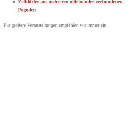
Zeltdörfer aus mehreren miteinander verbundenen
Pagoden
Für größere Veranstaltungen empfehlen wir immer ein
individuelles Beratungsgespräch – denn oft ist eine Kombination
aus mehreren Zelten die effizienteste und flexibelste Lösung.
FAZIT: VON KOMPAKT BIS
GROSSFLÄCHIG – PAGODENZELTE P
ASSEN SICH IHREM EVENT AN