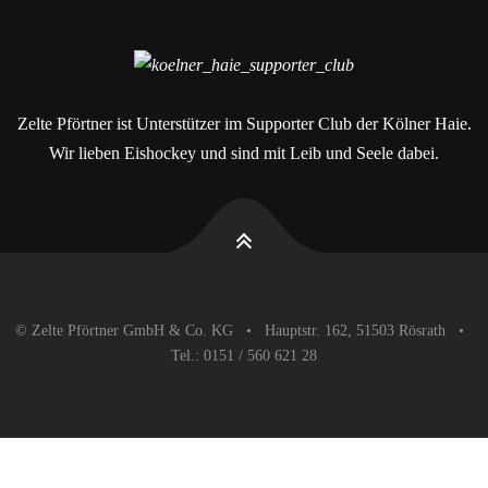
Zelte Pförtner ist Unterstützer im Supporter Club der Kölner Haie.
Wir lieben Eishockey und sind mit Leib und Seele dabei.
© Zelte Pförtner GmbH & Co. KG • Hauptstr. 162, 51503 Rösrath •
Tel.: 0151 / 560 621 28