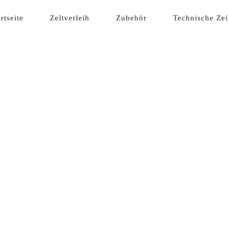
IMÄR-
artseite
Zeltverleih
Zubehör
Technische Ze
AVIGATION