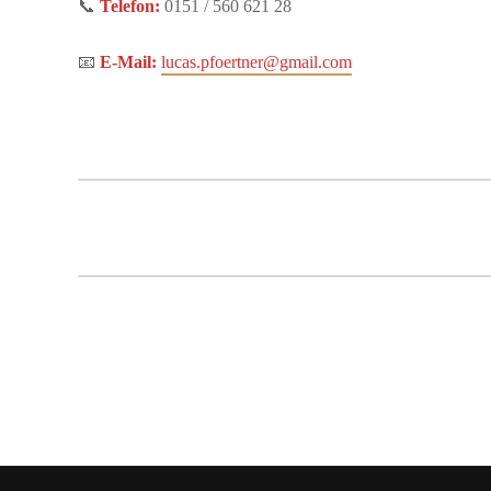
📞
Telefon:
0151 / 560 621 28
📧
E-Mail:
lucas.pfoertner@gmail.com